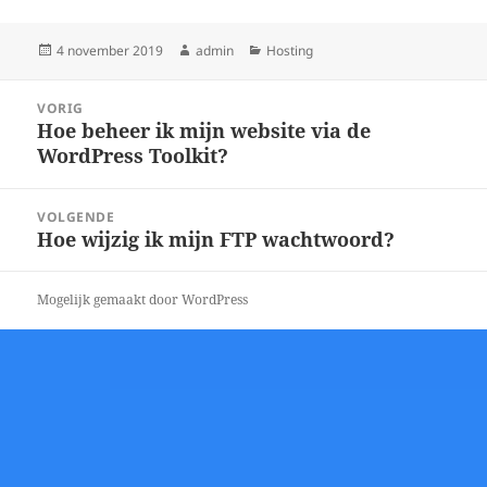
Geplaatst
Auteur
Categorieën
4 november 2019
admin
Hosting
op
Bericht
VORIG
navigatie
Hoe beheer ik mijn website via de
Vorig
WordPress Toolkit?
bericht:
VOLGENDE
Hoe wijzig ik mijn FTP wachtwoord?
Volgend
bericht:
Mogelijk gemaakt door WordPress