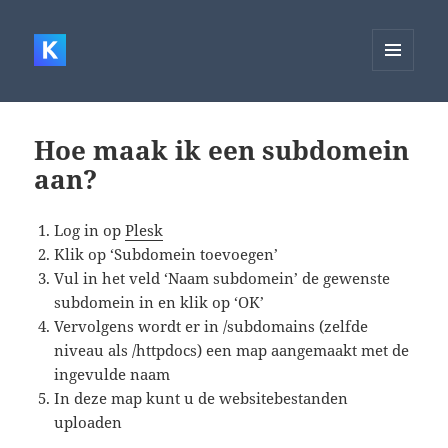
MENU
EN
WIDGETS
Hoe maak ik een subdomein
aan?
Log in op
Plesk
Klik op ‘Subdomein toevoegen’
Vul in het veld ‘Naam subdomein’ de gewenste
subdomein in en klik op ‘OK’
Vervolgens wordt er in /subdomains (zelfde
niveau als /httpdocs) een map aangemaakt met de
ingevulde naam
In deze map kunt u de websitebestanden
uploaden