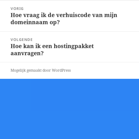
Bericht
VORIG
navigatie
Hoe vraag ik de verhuiscode van mijn
Vorig
domeinnaam op?
bericht:
VOLGENDE
Hoe kan ik een hostingpakket
Volgend
aanvragen?
bericht:
Mogelijk gemaakt door WordPress